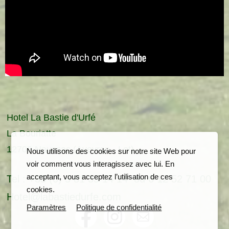
Hotel La Bastie d'Urfé
La Bouriatte
12700 Naussac (Aveyron - Lot)
Nous utilisons des cookies sur notre site Web pour
voir comment vous interagissez avec lui. En
acceptant, vous acceptez l’utilisation de ces
Tel : +33 (0) 5 81 35 14 14 ou 6 12 52 71 00
cookies.
Hotel@labastiedurfe.com
Paramètres
Politique de confidentialité